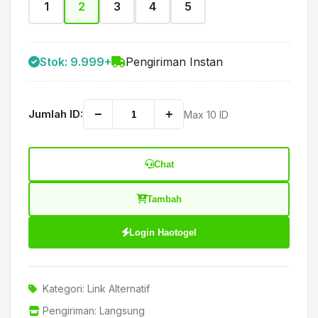
1
2
3
4
5
Stok: 9.999+
Pengiriman Instan
−
+
Jumlah ID:
Max 10 ID
Chat
Tambah
Login Haotogel
Kategori: Link Alternatif
Pengiriman: Langsung