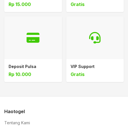
Rp 15.000
Gratis
Deposit Pulsa
VIP Support
Rp 10.000
Gratis
Haotogel
Tentang Kami