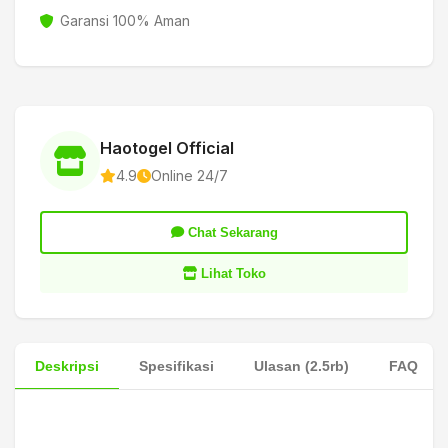
Garansi 100% Aman
Haotogel Official
4.9
Online 24/7
Chat Sekarang
Lihat Toko
Deskripsi
Spesifikasi
Ulasan (2.5rb)
FAQ